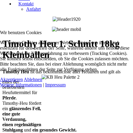
Kontakt
Anfahrt
Wir benutzen Cookies
Timothy Heu 1. Schnitt 18kg
Wir nutzen Cookies auf unserer Website. Einige von ihnen sind
essenziell für den Betrieb der Seite, während andere uns helfen, diese
Kleinballen
Website und die Nutzererfahrung zu verbessern (Tracking Cookies).
Sie können selbst entscheiden, ob Sie die Cookies zulassen möchten.
Bitte beachten Sie, dass bei einer Ablehnung womöglich nicht mehr
alle Funktionalitäten der Seite zur Verfügung stehen.
Timothy Heu
ist das bekömmlichste aller Heuarten und gilt als
Akzeptieren
Ablehnen
eines der
Weitere Informationen
|
Impressum
beliebtesten
Heufuttermittel für
Pferde
.
Timothy-Heu fördert
ein
glänzendes Fell,
eine gute
Verdauung,
einen regelmäßigen
Stuhlgang
und
ein gesundes Gewicht.