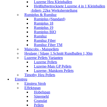
Luzerne Heu Kleinballen
Heißluftgetrocknete Luzerne 4 in 1 Kleinballen
-foliert- 22kg Werksherstellung
Rumiplus & Rumiluz
Rumiplus (Standard)
Rumiplus 18
Rumiplus 19
Rumiplus BIO
Rumiluz
Rumiluz Fiber
Rumiluz Fiber TM
Maiscobs - Maispellets
Heulage / Silage 1.Schnitt Rundballen 1,30m
Luzerne Pellets Varianten
Luzerne Pellets
Luzerne-Mais GP Pellets
Luzerne- Maiskorn Pellets
Timothy Heu Pellets
Einstreu
Einstreu Stroh
Effektspan
Hobelspan
Sägemehl
Granulat
Pellets