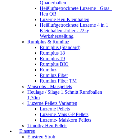
Quaderballen
Heißluftgetrocknete Luzerne - Gras -
Heu QB
Luzerne Heu Kleinballen
Heißluftgetrocknete Luzerne 4 in 1
Kleinballen -foliert- 22kg
Werksherstellung
Rumiplus & Rumiluz
Rumiplus (Standard)
Rumiplus 18
Rumiplus 19
Rumiplus BIO
Rumiluz
Rumiluz Fiber
Rumiluz Fiber TM
Maiscobs - Maispellets
Heulage / Silage 1.Schnitt Rundballen
1,30m
Luzerne Pellets Varianten
Luzerne Pellets
Luzerne-Mais GP Pellets
Luzerne- Maiskorn Pellets
Timothy Heu Pellets
Einstreu
Einstreu Stroh