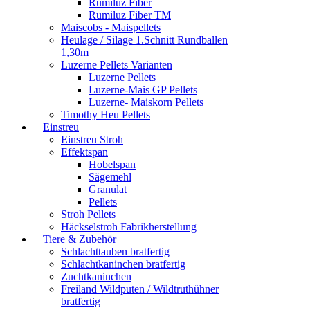
Rumiluz Fiber
Rumiluz Fiber TM
Maiscobs - Maispellets
Heulage / Silage 1.Schnitt Rundballen
1,30m
Luzerne Pellets Varianten
Luzerne Pellets
Luzerne-Mais GP Pellets
Luzerne- Maiskorn Pellets
Timothy Heu Pellets
Einstreu
Einstreu Stroh
Effektspan
Hobelspan
Sägemehl
Granulat
Pellets
Stroh Pellets
Häckselstroh Fabrikherstellung
Tiere & Zubehör
Schlachttauben bratfertig
Schlachtkaninchen bratfertig
Zuchtkaninchen
Freiland Wildputen / Wildtruthühner
bratfertig