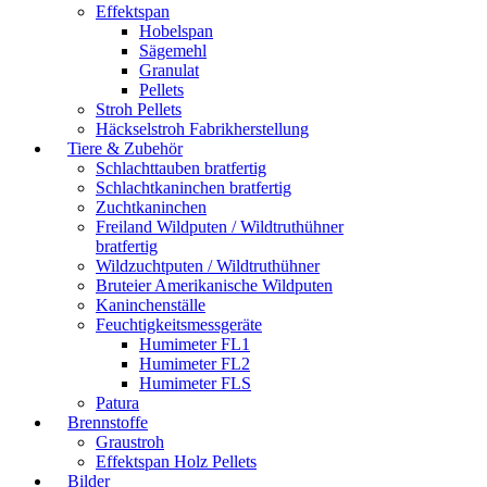
Effektspan
Hobelspan
Sägemehl
Granulat
Pellets
Stroh Pellets
Häckselstroh Fabrikherstellung
Tiere & Zubehör
Schlachttauben bratfertig
Schlachtkaninchen bratfertig
Zuchtkaninchen
Freiland Wildputen / Wildtruthühner
bratfertig
Wildzuchtputen / Wildtruthühner
Bruteier Amerikanische Wildputen
Kaninchenställe
Feuchtigkeitsmessgeräte
Humimeter FL1
Humimeter FL2
Humimeter FLS
Patura
Brennstoffe
Graustroh
Effektspan Holz Pellets
Bilder