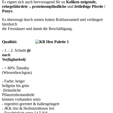
Es eignet sich auch hervorragend für zu
Koliken neigende,
rehegefährdete -, proteinempfindliche
und
fettleibige Pferde /
Ponys
.
Es überzeugt durch seinen hohen Rohfaseranteil und verlängert
hierdurch
die Fressdauer und damit die Beschäftigung.
Qualität:
- 1. - 2. Schnitt
(je
nach
Verfügbarkeit)
- + 80% Timothy
(Wiesenlieschgras)
- Farbe: beige/
hellgrün bis grün
(bräunliche
Pflanzenbestandteile
können vorhanden sein)
- regenfrei geerntet & hallengelagert
- JKK-frei & Herbstzeitlosen frei
- Feuchtigkeit unter 14,5 %*