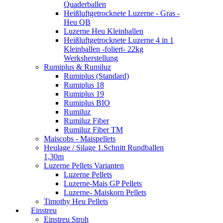
Quaderballen
Heißluftgetrocknete Luzerne - Gras -
Heu QB
Luzerne Heu Kleinballen
Heißluftgetrocknete Luzerne 4 in 1
Kleinballen -foliert- 22kg
Werksherstellung
Rumiplus & Rumiluz
Rumiplus (Standard)
Rumiplus 18
Rumiplus 19
Rumiplus BIO
Rumiluz
Rumiluz Fiber
Rumiluz Fiber TM
Maiscobs - Maispellets
Heulage / Silage 1.Schnitt Rundballen
1,30m
Luzerne Pellets Varianten
Luzerne Pellets
Luzerne-Mais GP Pellets
Luzerne- Maiskorn Pellets
Timothy Heu Pellets
Einstreu
Einstreu Stroh