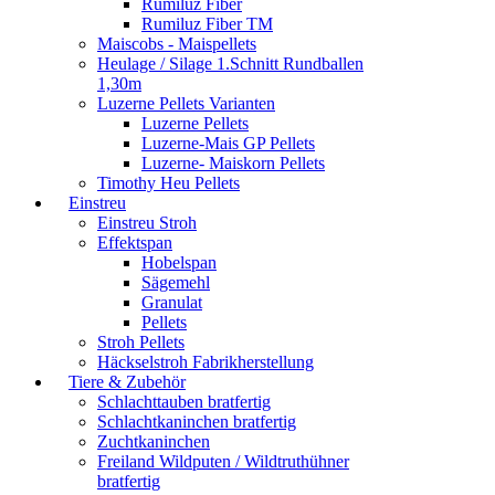
Rumiluz Fiber
Rumiluz Fiber TM
Maiscobs - Maispellets
Heulage / Silage 1.Schnitt Rundballen
1,30m
Luzerne Pellets Varianten
Luzerne Pellets
Luzerne-Mais GP Pellets
Luzerne- Maiskorn Pellets
Timothy Heu Pellets
Einstreu
Einstreu Stroh
Effektspan
Hobelspan
Sägemehl
Granulat
Pellets
Stroh Pellets
Häckselstroh Fabrikherstellung
Tiere & Zubehör
Schlachttauben bratfertig
Schlachtkaninchen bratfertig
Zuchtkaninchen
Freiland Wildputen / Wildtruthühner
bratfertig