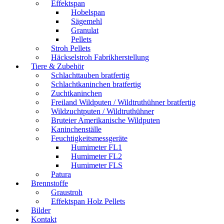
Effektspan
Hobelspan
Sägemehl
Granulat
Pellets
Stroh Pellets
Häckselstroh Fabrikherstellung
Tiere & Zubehör
Schlachttauben bratfertig
Schlachtkaninchen bratfertig
Zuchtkaninchen
Freiland Wildputen / Wildtruthühner bratfertig
Wildzuchtputen / Wildtruthühner
Bruteier Amerikanische Wildputen
Kaninchenställe
Feuchtigkeitsmessgeräte
Humimeter FL1
Humimeter FL2
Humimeter FLS
Patura
Brennstoffe
Graustroh
Effektspan Holz Pellets
Bilder
Kontakt