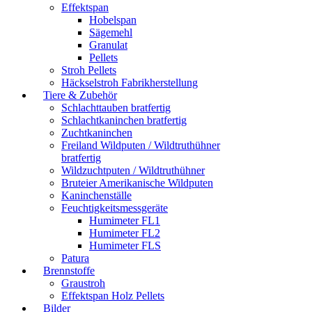
Effektspan
Hobelspan
Sägemehl
Granulat
Pellets
Stroh Pellets
Häckselstroh Fabrikherstellung
Tiere & Zubehör
Schlachttauben bratfertig
Schlachtkaninchen bratfertig
Zuchtkaninchen
Freiland Wildputen / Wildtruthühner
bratfertig
Wildzuchtputen / Wildtruthühner
Bruteier Amerikanische Wildputen
Kaninchenställe
Feuchtigkeitsmessgeräte
Humimeter FL1
Humimeter FL2
Humimeter FLS
Patura
Brennstoffe
Graustroh
Effektspan Holz Pellets
Bilder