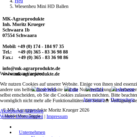
Heu
Wiesenheu Mini HD Ballen
MK-Agrarprodukte
Inh. Moritz Krueger
Schwaara 1b
07554 Schwaara
Mobil: +49 (0) 174 - 184 97 35
Tel.: +49 (0) 365 - 83 36 98 88
Fax.: +49 (0) 365 - 83 36 98 86
info@mk-agrarprodukte.de
Wir benutzen Cookies
www.mk-agrarprodukte.de
Wir nutzen Cookies auf unserer Website. Einige von ihnen sind essenzie
andere uns helfen, diese Website und die Nutzererfahrung zu verbesse
selbst entscheiden, ob Sie die Cookies zulassen möchten. Bitte beachte
Impressum
♦
Datenschutz
womöglich nicht mehr alle Funktionalitäten der Seite zur Verfügung st
© MK Agragrprodukte Moritz Krueger 2026
Akzeptieren
Ablehnen
Mobile Menu Toggle
Weitere Informationen
|
Impressum
Unternehmen